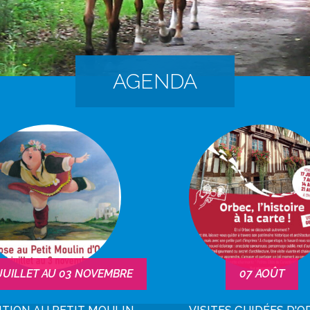
AGENDA
JUILLET
AU
03
NOVEMBRE
07
AOÛT