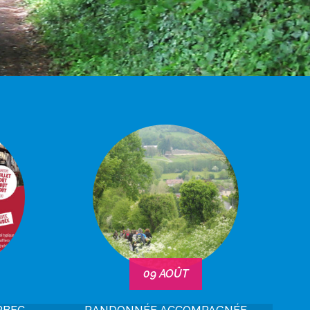
09
AOÛT