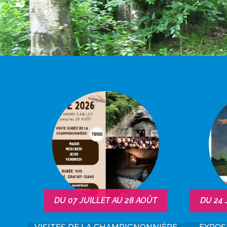
DU
07
JUILLET
AU
28
AOÛT
DU
24