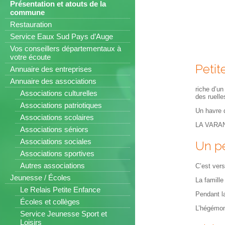
Présentation et atouts de la
commune
Restauration
Service Eaux Sud Pays d’Auge
Vos conseillers départementaux à
votre écoute
Petit
Annuaire des entreprises
Annuaire des associations
riche d’un
Associations culturelles
des ruell
Associations patriotiques
Un havre d
Associations scolaires
LA VARAND
Associations séniors
Associations sociales
Un pe
Associations sportives
Autres associations
C’est ver
Jeunesse / Écoles
La famill
Le Relais Petite Enfance
Pendant la
Écoles et collèges
L’hégémoni
Service Jeunesse Sport et
Loisirs