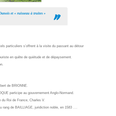
nois et « ruisseau à truites »
s particuliers s’offrent à la visite du passant au détour
 touriste en quête de quiétude et de dépaysement.
on.
ilbert de BRIONNE.
OQUE participe au gouvernement Anglo-Normand.
re du Roi de France, Charles V.
au rang de BAILLIAGE, juridiction noble, en 1583 ….