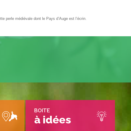
te perle médiévale dont le Pays d’Auge est l’écrin.
BOITE
à idées