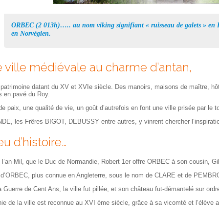
ORBEC (2 013h)….. au nom viking signifiant « ruisseau de galets » en Da
en Norvégien.
e ville médiévale au charme d’antan,
 patrimoine datant du XV et XVIe siècle. Des manoirs, maisons de maître, hôtel
es en pavé du Roy.
e paix, une qualité de vie, un goût d’autrefois en font une ville prisée par le
E, les Frêres BIGOT, DEBUSSY entre autres, y vinrent chercher l’inspirati
u d’histoire…
s l’an Mil, que le Duc de Normandie, Robert 1er offre ORBEC à son cousin, G
e d’ORBEC, plus connue en Angleterre, sous le nom de CLARE et de PEMBR
 Guerre de Cent Ans, la ville fut pillée, et son château fut-démantelé sur ord
e de la ville est reconnue au XVI ème siècle, grâce à sa vicomté et l’élève 