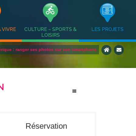
 VIVRE
CULTURE – SPORTS &
LES PROJETS
LOISIRS
érique : ranger ses photos sur son smartphone
N
Réservation