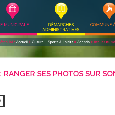
IE MUNICIPALE
DÉMARCHES
COMMUNE À
ADMINISTRATIVES
êtes ici :
Accueil
»
Culture – Sports & Loisirs
»
Agenda
» Atelier num
: RANGER SES PHOTOS SUR SO
0