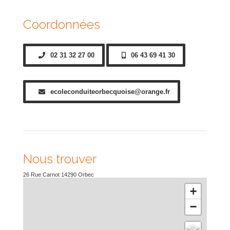
Coordonnées
02 31 32 27 00
06 43 69 41 30
ecoleconduiteorbecquoise@orange.fr
Nous trouver
26 Rue Carnot
14290
Orbec
+
−