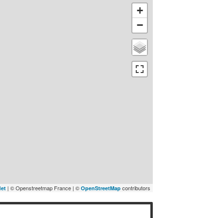
+
−
| © Openstreetmap France | ©
contributors
let
OpenStreetMap