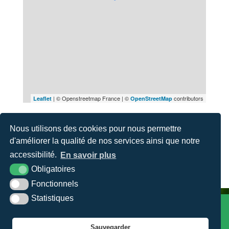
| © Openstreetmap France | ©
contributors
Leaflet
OpenStreetMap
Nous utilisons des cookies pour nous permettre
Itinéraire
d'améliorer la qualité de nos services ainsi que notre
accessibilité.
En savoir plus
Obligatoires
Fonctionnels
Statistiques
VILLE D'ORBEC
Hôtel de Ville - Place Foch - 14290 Orbec
Sauvegarder