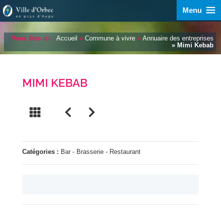
Menu
Vous êtes ici :
Accueil
»
Commune à vivre
»
Annuaire des entreprises
» Mimi Kebab
MIMI KEBAB
Catégories :
Bar - Brasserie - Restaurant